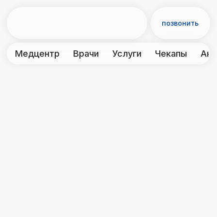
позвонить
Медцентр
Врачи
Услуги
Чекапы
Акции
Контакты
← Реабилитация
Миофасциальный
релиз
Комплекс упражнений, направленных
на ускорение восстановительных
процессов в мягких тканях, улучшение
кровотока и питание мыщц и фасций
Миофасциальный релиз с
формированием мышечного