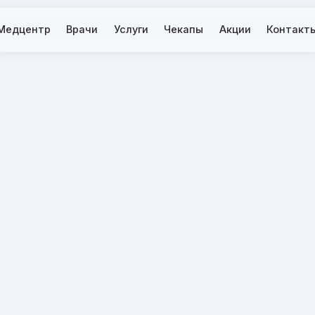
тр
Врачи
Услуги
Чекапы
Акции
Контакты
Анализы
Вакцинация
Процедуры
Справки
Вызов на дом
ен выезд на дом
еделах