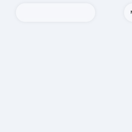
Медцен
Консультации
Диагностика
Реабилитация
Вызов врача на дом
Из нашего медицинского центра возмож
педиатра, терапевта и массажиста в пр
Домодедово
услуга временно недоступна