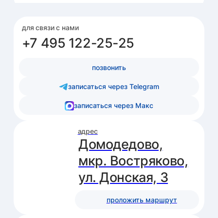
Анализы: каждый день до
16:00
изменен график работы:
каждый день до 17 августа медцентр работает
до 16:00
Медцентр
Услуги
Врачи
О нас
Консультации
Врачи и персонал
Посещение
Диагностика
Расписание
Новости
Анализы
Запись на приём
Вакансии
Вакцинация
Партнёры
Реабилитация
Отзывы
Процедуры
Контакты
Справки и
больничные
Вызов на дом
Акции
Чекапы
Вакансии
Педиатр
Нефролог
Гинеколог
Ревматолог
ЛОР
УЗИ-специалист
Уролог
Остеопат
Детский кардиолог
Детский хирург
Медсестра