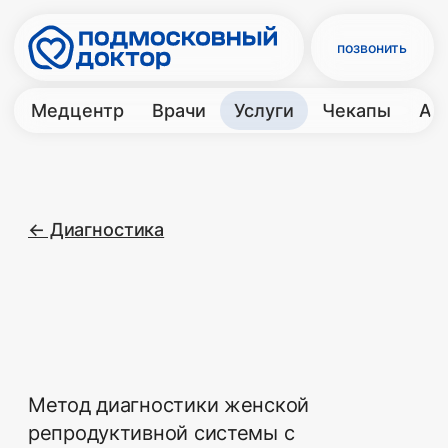
позвонить
Медцентр
Врачи
Услуги
Чекапы
Акции
Контакты
← Диагностика
Метод диагностики женской
репродуктивной системы с
помощью специального
оптического прибора –
видеокольпоскопа. Исследование
проводится для детального
визуального изучения шейки
матки и влагалища с целью