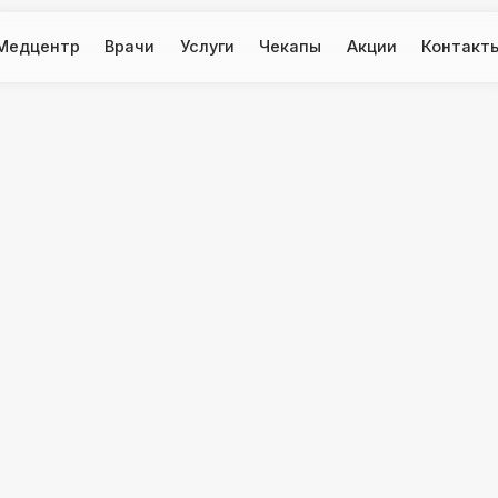
тр
Врачи
Услуги
Чекапы
Акции
Контакты
торинг
лучить
а и выявить
а состоит из
 активности
афия — ЭЭГ) и
й активности
 к проведению