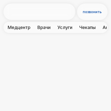
позвонить
Медцентр
Врачи
Услуги
Чекапы
Акции
Контакты
← Диагностика
ЭХО-КГ
(эхокардиография
/ УЗИ сердца)
Эхокардиография сердца используется
для оценки структуры и функции
сердца, позволяя обнаружить и
диагностировать различные
сердечные заболевания, такие как
пороки клапанов, нарушения ритма
сердца, наличие кровяных сгустков и