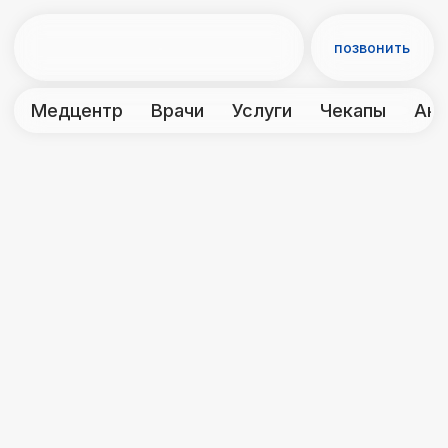
позвонить
Медцентр
Врачи
Услуги
Чекапы
Акции
Контакты
← Консультации
Невролог
Невролог лечит расстройства нервной
системы, такие как головные боли,
мигрень, невриты, аутизм, невралгии,
эпилепсия, параличи, остеохондроз,
нарушение сна, тревожные
расстройства, нарушение
координации и другие
неврологические заболевания.
Первичный приём невролога
осмотр и консультация
Алпацкий Д.А.