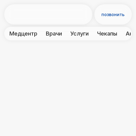
позвонить
Медцентр
Врачи
Услуги
Чекапы
Акции
Контакты
‹ Консультации
Косметолог
Косметолог проводит диагностику
состояния кожи лица и тела, выявляет
проблемы и формирует
индивидуальную программу ухода.
В рамках своей квалификации
выполняет профессиональные
процедуры — чистки, пилинги,
аппаратные сеансы, мезотерапию и
другие методики для улучшения
текстуры и тонуса кожи.