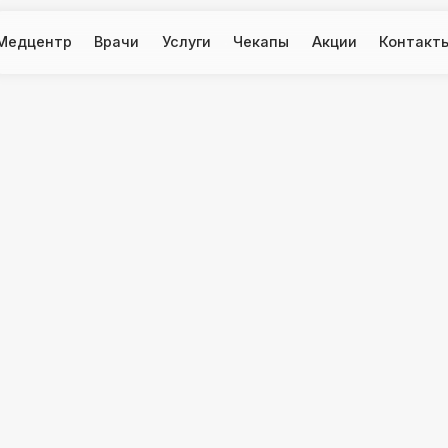
тр
Врачи
Услуги
Чекапы
Акции
Контакты
 лечением и
 кровеносных
ртония, аритмия,
ная
обретенных
осудистых