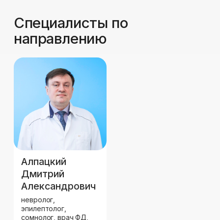
Александрович
невролог,
эпилептолог,
сомнолог, врач ФД,
организатор
здравоохранения
подробнее
Запись на приём
Оставьте заявку — мы свяжемся с вами в
ближайшее время, чтобы уточнить детали
и подобрать удобное время