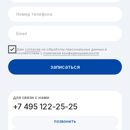
время работы
Будние: 8:00 — 20:00
Выходные: 9:00 — 18:00
Анализы: каждый день до
16:00
изменен график работы:
каждый день до 17 августа медцентр
работает до 16:00
Медцентр
Услуги
Врачи
О нас
Консультации
Врачи и
Посещение
Диагностика
персонал
Новости
Анализы
Расписание
Вакансии
Вакцинация
Запись на приём
Партнёры
Реабилитация
Отзывы
Процедуры
Контакты
Справки и
больничные
Вызов на дом
Акции
Чекапы