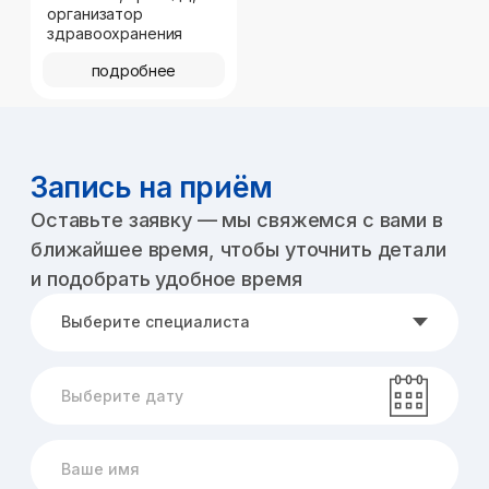
Даю
согласие
на обработку персональных данных в
соответствии с
политикой конфиденциальности
записаться
для связи с нами
+7 495 122-25-25
позвонить
записаться через Telegram
записаться через Макс
адрес
Домодедово,
мкр. Востряково,
ул. Донская, 3
проложить маршрут