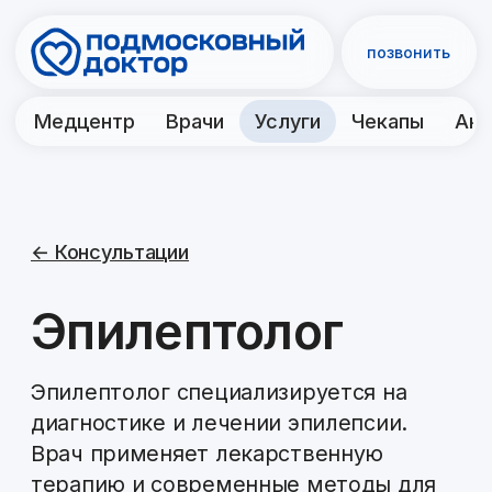
позвонить
Медцентр
Врачи
Услуги
Чекапы
Акции
Контакты
← Консультации
Эпилептолог
Эпилептолог специализируется на
диагностике и лечении эпилепсии.
Врач применяет лекарственную
терапию и современные методы для
контроля и снижения приступов
эпилепсии у пациентов.
Первичный приём эпилептолога
осмотр и консультация
Алпацкий Д.А.