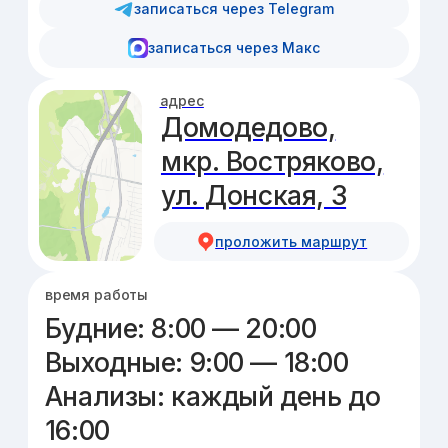
Вакансии
Педиатр
Нефролог
Гинеколог
Ревматолог
ЛОР
УЗИ-специалист
Уролог
Остеопат
Детский кардиолог
Детский хирург
Медсестра
© 2020–2026 ООО «Подмосковный Доктор»
Лицензия ЛО41-01162-50/00326986
Политика обработки и защиты персональных данных
Политика использования куки
Правовая информация
Имеются противопоказания, необходима консультация
специалиста
записаться