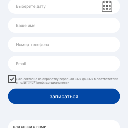
ул. Донская, 3
проложить маршрут
время работы
Будние: 8:00 — 20:00
Выходные: 9:00 — 18:00
Анализы: каждый день до
16:00
изменен график работы:
каждый день до 17 августа медцентр работает
до 16:00
Медцентр
Услуги
Врачи
О нас
Консультации
Врачи и персонал
Посещение
Диагностика
Расписание
Новости
Анализы
Запись на приём
Вакансии
Вакцинация
Партнёры
Реабилитация
Отзывы
Процедуры
Контакты
Справки и
больничные