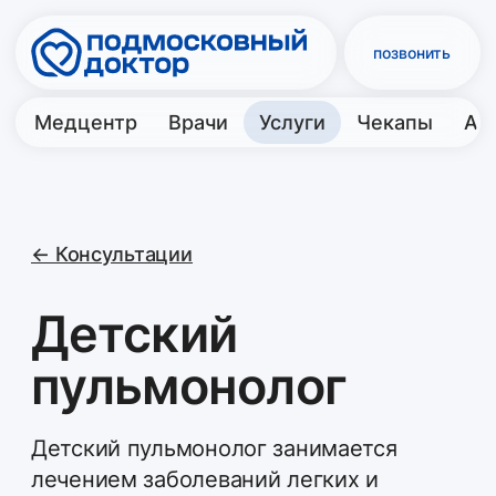
позвонить
Медцентр
Врачи
Услуги
Чекапы
Акции
Контакты
← Консультации
Детский
пульмонолог
Детский пульмонолог занимается
лечением заболеваний легких и
дыхательных путей у детей, таких как
астма, бронхит и пневмония
Первичный приём педиатра-
пульмонолога
осмотр и консультация