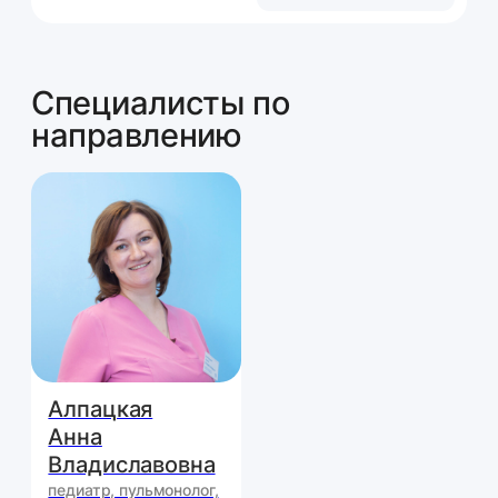
Алпацкая
Анна
Владиславовна
педиатр, пульмонолог,
аллерголог-иммунолог
дети
стаж 19
5,0
лет
подробнее
Запись на приём
Оставьте заявку — мы свяжемся с вами в
ближайшее время, чтобы уточнить детали
и подобрать удобное время