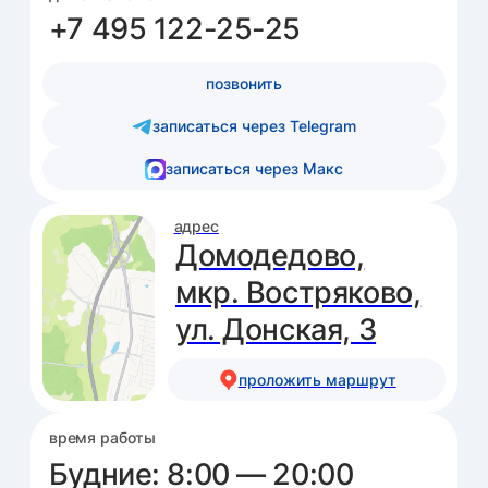
Вызов на дом
Акции
Чекапы
Вакансии
Педиатр
Нефролог
Гинеколог
Ревматолог
ЛОР
УЗИ-специалист
Уролог
Остеопат
Детский кардиолог
Детский хирург
Медсестра
© 2020–2026 ООО «Подмосковный Доктор»
Лицензия ЛО41-01162-50/00326986
Политика обработки и защиты персональных данных
Политика использования куки
Правовая информация
Имеются противопоказания, необходима консультация специалиста