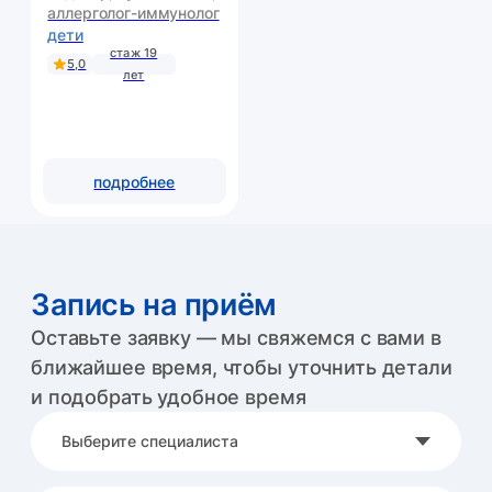
Даю
согласие
на обработку персональных данных в соответствии
с
политикой конфиденциальности
записаться
для связи с нами
+7 495 122-25-25
позвонить
записаться через Telegram
записаться через Макс
адрес
Домодедово,
мкр. Востряково,