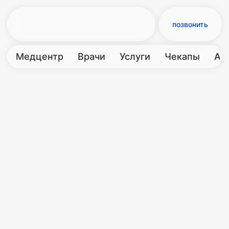
позвонить
Медцентр
Врачи
Услуги
Чекапы
Акции
Контакты
← Консультации
Детский
гинеколог
Детский гинеколог занимается
диагностикой и лечением заболеваний
репродуктивной системой у девочек
до 18 лет
Приём гинеколога
осмотр и консультация
30 минут