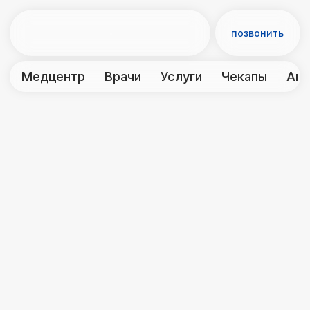
позвонить
Медцентр
Врачи
Услуги
Чекапы
Акции
Контакты
← Анализы
Взятие крови
Исследования проводит лаборатория
Диалаб
Взятие крови из вены
300₽
записаться