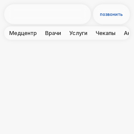
позвонить
Медцентр
Врачи
Услуги
Чекапы
Акции
Контакты
← Врачи и персонал
Грунтэ