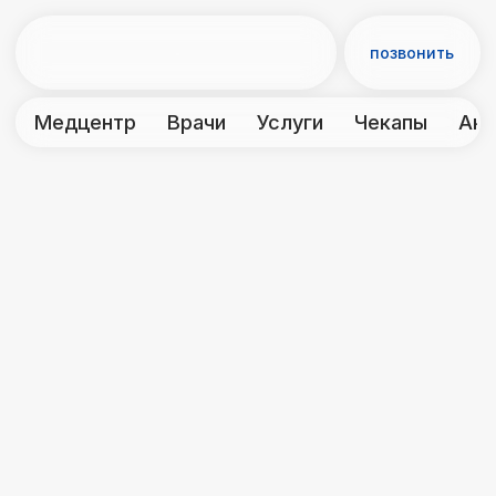
позвонить
Медцентр
Врачи
Услуги
Чекапы
Акции
Контакты
← Врачи и персонал
Даутова