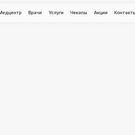
тр
Врачи
Услуги
Чекапы
Акции
Контакты
ай
дислав
ксандрович
отерапевт