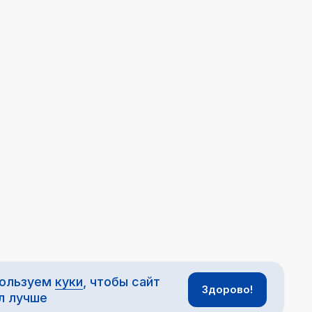
пользуем
куки
, чтобы сайт
Здорово!
л лучше