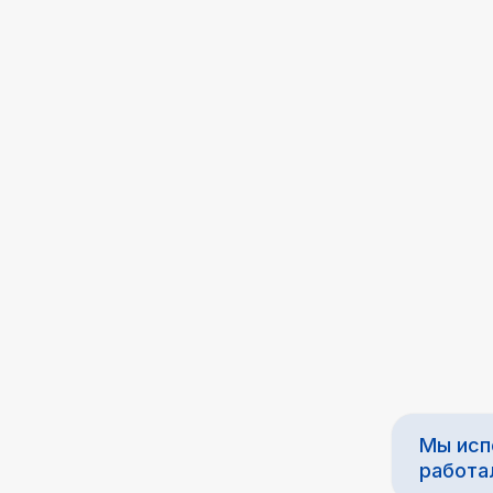
иста
Мы ис
работа